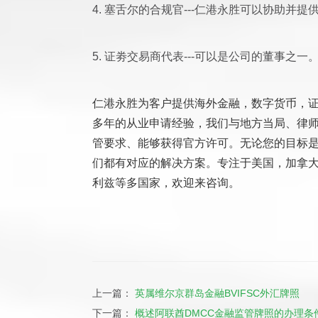
4. 塞舌尔的合规官---仁港永胜可以协助并
5. 证劵交易商代表---可以是公司的董事之一
仁港永胜为客户
提供海外
金融，数字货币，
多年的从业申请经验，
我们与地方当局、律
管要求、能够获得官方许可。无论
您
的目标
们都有对应的解决方案。
专注于美国，加拿
利兹等多国家，欢迎来咨询。
上一篇：
英属维尔京群岛金融BVIFSC外汇牌照
下一篇：
概述阿联酋DMCC金融监管牌照的办理条